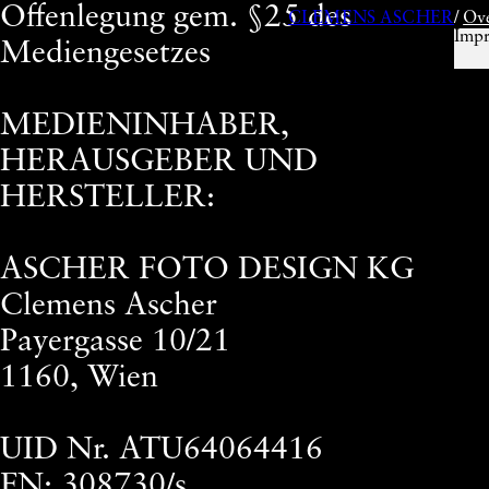
Offenlegung gem. §25 des
CLEMENS ASCHER
/
Ov
Impr
Mediengesetzes
MEDIENINHABER,
HERAUSGEBER UND
HERSTELLER:
ASCHER FOTO DESIGN KG
Clemens Ascher
Payergasse 10/21
1160, Wien
UID Nr. ATU64064416
FN: 308730/s